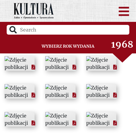
1966
1967
1968
Wybierz rok wydania
1969
1970
1971
1972
1973