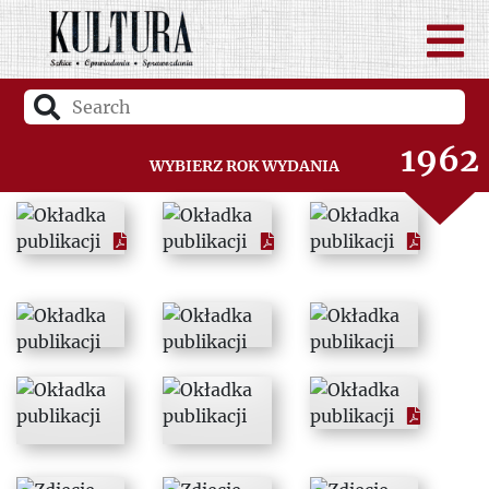
1960
1961
1962
Wybierz rok wydania
1963
1964
1965
1966
1967