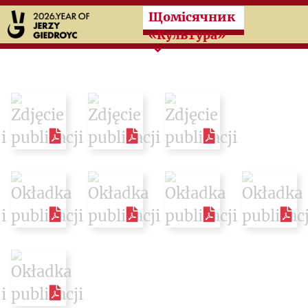
Przeskocz do treści zasad
Щомісячник
«Культура»