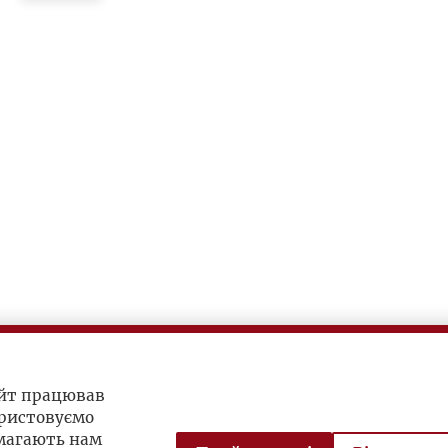
айт працював
ристовуємо
омагають нам