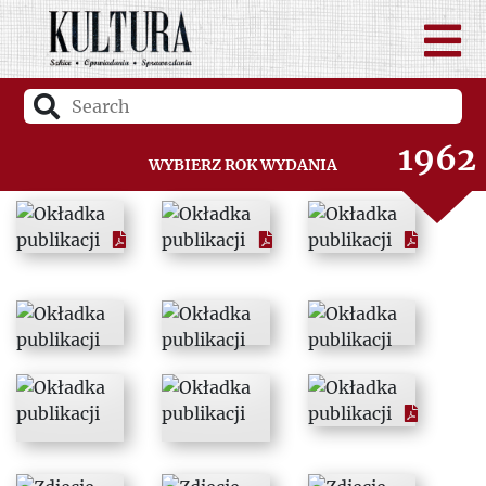
1960
1961
1962
Wybierz rok wydania
1963
1964
1965
1966
1967