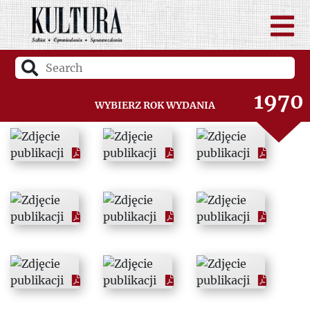
1968
1969
1970
Wybierz rok wydania
1971
1972
1973
1974
1975