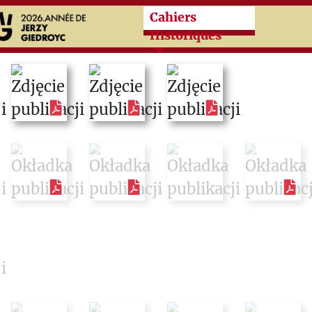
Przeskocz do treści zasad
Cahiers
Historiques