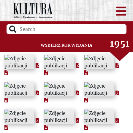
1949
1950
1951
Wybierz rok wydania
1952
1953
1954
1955
1956