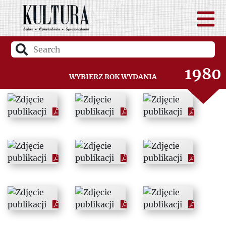
1978
1979
1980
Wybierz rok wydania
1981
1982
1983
1984
1985