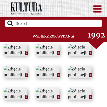
1990
1991
1992
Wybierz rok wydania
1993
1994
1995
1996
1997