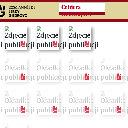
Przeskocz do treści zasad
Cahiers
Historiques