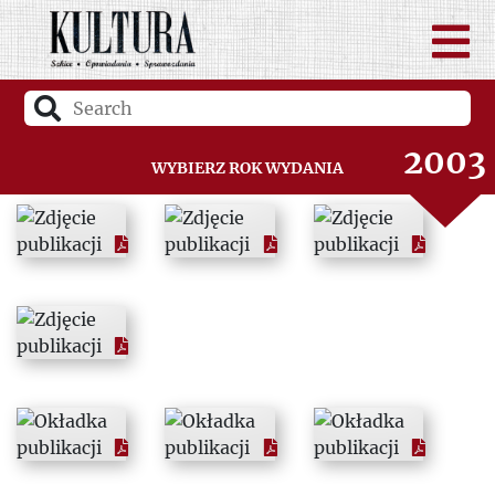
2001
2002
2003
Wybierz rok wydania
2004
2005
2006
2007
2008