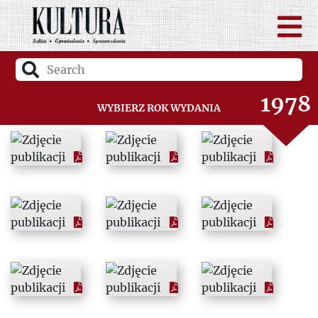
1976
1977
1978
Wybierz rok wydania
1979
1980
1981
1982
1983