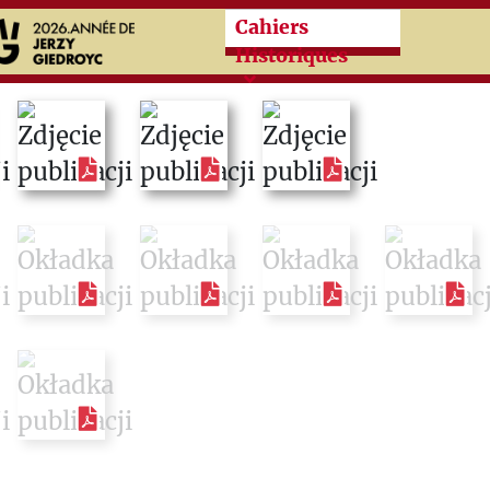
Przeskocz do treści zasad
Cahiers
Historiques