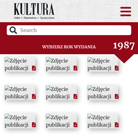
1985
1986
1987
Wybierz rok wydania
1988
1989
1990
1991
1992