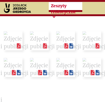
Przeskocz do treści zasad
Zeszyty
Historyczne