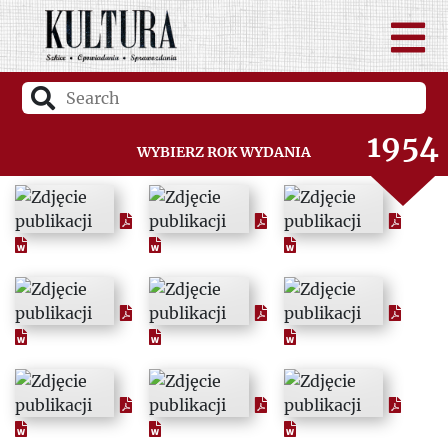
1952
1953
1954
Wybierz rok wydania
1955
1956
1957
1958
1959