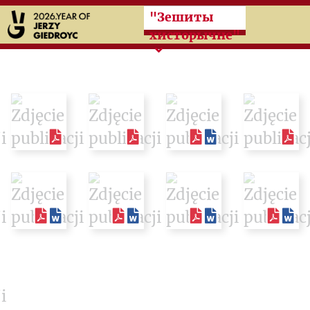
Przeskocz do treści zasad
"Зешиты
хисторычне"