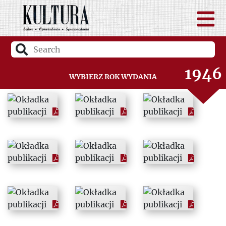
1946
Wybierz rok wydania
1947
1948
1949
1950
1951