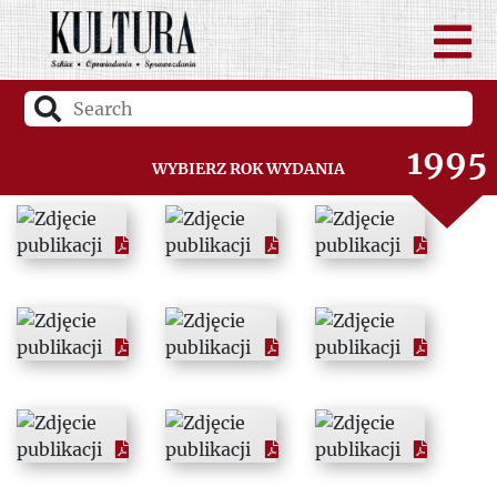
1993
1994
1995
Wybierz rok wydania
1996
1997
1998
1999
2000