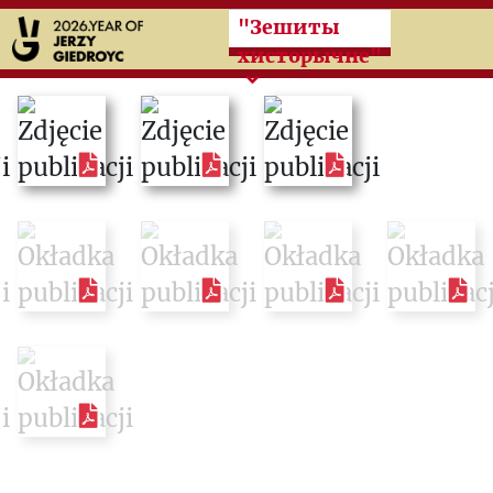
Przeskocz do treści zasad
"Зешиты
хисторычне"