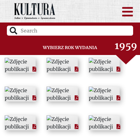
1957
1958
1959
Wybierz rok wydania
1960
1961
1962
1963
1964