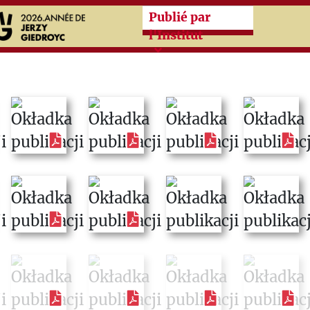
Przeskocz do treści zasad
Publié par
l'Institut