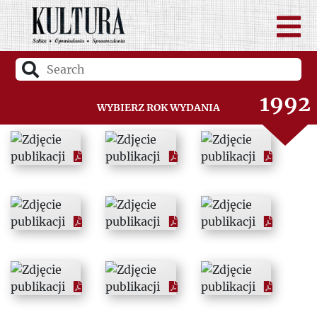
1990
1991
1992
Wybierz rok wydania
1993
1994
1995
1996
1997