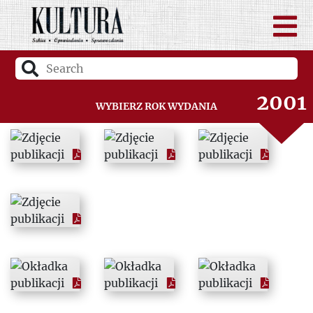
1999
2000
2001
Wybierz rok wydania
2002
2003
2004
2005
2006