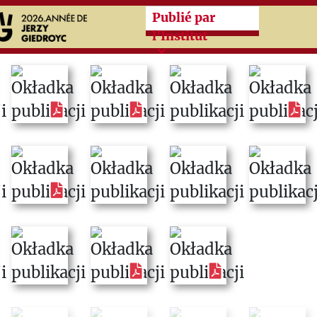
Przeskocz do treści zasad
Publié par
l'Institut