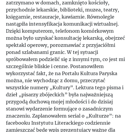
zatrzymano w domach, zamknięto kościoły,
przychodnie lekarskie, biblioteki, muzea, teatry,
księgarnie, restauracje, kawiarnie. Równolegle
nastąpiła intensyfikacja komunikacji wirtualnej.
Dzięki komputerom, telefonom komórkowym
można było uzyskać konsultację lekarską, obejrzeć
spektakl operowy, porozmawiać z przyjaciółmi
ponad szlabanami granic. W tej sytuacji
spróbowałem podzielić się z innymi tym, co jest mi
szczególnie bliskie i cenne. Postanowiłem
wykorzystać fakt, że na Portalu Kultura Paryska
można, nie wychodząc z domu, przeczytać
wszystkie numery „Kultury”. Lektura tego pisma i
dzieł „pisarzy zbójeckich” była najważniejszą
przygodą duchową mojej młodości i do dzisiaj
stanowi wydarzenie formujące o zasadniczym
znaczeniu. Zaplanowałem serial o „Kulturze”: na
facebooku Instytutu Literackiego codziennie
zamieszczać będę wpis prezentujący ważne dla