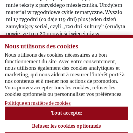
mnie teksty z paryskiego miesięcznika. Ułożyłem
materiał w tygodniowe cykle tematyczne. Wyszło
mi 17 tygodni (co daje 119 dni) plus jeden dzień
zamykający serial, czyli „120 dni Kultury” (erudyta
powie, że to o 20 opowieści więcej niż w
Dekameronie Boccaccia i dokładnie tyle dni, co w
Nous utilisons des cookies
dziele francuskiego markiza — ale buchalteria ma
tu niewiele do rzeczy). O takiej antologii marzyłem
Nous utilisons des cookies nécessaires au bon
fonctionnement du site. Avec votre consentement,
od lat. Pandemia ukazała mi potrzebę i możliwość
nous utilisons également des cookies analytiques et
szybkiej realizacji tych planów..." (ze wstępu
marketing, qui nous aident à mesurer l'intérêt porté à
Autora, pisane w lipcu 2020 r.)
nos contenus et à mener nos actions de promotion.
Vous pouvez accepter tous les cookies, refuser les
W książce znajdują się linki do oryginalnych,
cookies optionnels ou personnaliser vos préférences.
omawianych tekstów z paryskiej „Kultury”
(korzystanie z nich wymaga obsługi plików
Politique en matière de cookies
PDF) Redakcja: Mikołaj Nowak-Rogoziński. Tom
Tout accepter
dostępny wyłącznie w wersji elektronicznej.
Refuser les cookies optionnels
Postacie powiązane