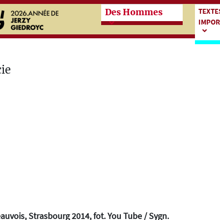
Przeskocz do treści zasadn
Przes
TEXTE
Des Hommes
IMPOR
auvois, Strasbourg 2014, fot. You Tube / Sygn.