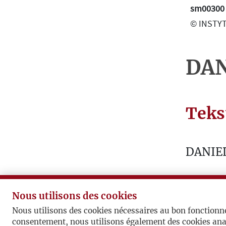
O
sm00300
G
© INSTYT
R
A
P
DAN
H
I
E
Teks
T
E
X
DANIE
T
E
Polacy 
S
Nous utilisons des cookies
L
„Zeszyt
Nous utilisons des cookies nécessaires au bon fonctionn
E
consentement, nous utilisons également des cookies ana