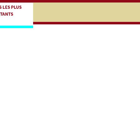
iczej
kocz do treści zasadniczej
S LES PLUS
TANTS