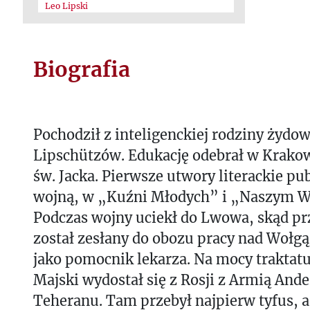
Leo Lipski
Biografia
Pochodził z inteligenckiej rodziny żydow
Lipschützów. Edukację odebrał w Krak
św. Jacka. Pierwsze utwory literackie pu
wojną, w „Kuźni Młodych” i „Naszym W
Podczas wojny uciekł do Lwowa, skąd p
został zesłany do obozu pracy nad Wołgą
jako pomocnik lekarza. Na mocy traktatu
Majski wydostał się z Rosji z Armią Ander
Teheranu. Tam przebył najpierw tyfus, a