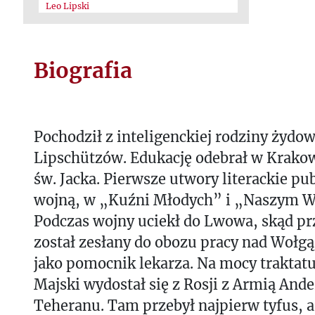
Leo Lipski
Biografia
Pochodził z inteligenckiej rodziny żydow
Lipschützów. Edukację odebrał w Krak
św. Jacka. Pierwsze utwory literackie pu
wojną, w „Kuźni Młodych” i „Naszym W
Podczas wojny uciekł do Lwowa, skąd p
został zesłany do obozu pracy nad Wołgą
jako pomocnik lekarza. Na mocy traktatu
Majski wydostał się z Rosji z Armią Ander
Teheranu. Tam przebył najpierw tyfus, a