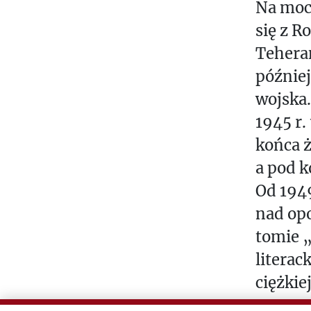
Na mocy
się z R
Teheran
później
wojska.
1945 r.
końca ż
a pod k
Od 1949
nad op
tomie „
literac
ciężkie
sprawow