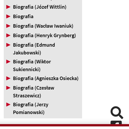
▶
Biografia (Józef Wittlin)
▶
Biografia
▶
Biografia (Wacław Iwaniuk)
▶
Biografia (Henryk Grynberg)
▶
Biografia (Edmund
Jakubowski)
▶
Biografia (Wiktor
Sukiennicki)
▶
Biografia (Agnieszka Osiecka)
▶
Biografia (Czesław
Straszewicz)
▶
Biografia (Jerzy
Pomiń
Pomianowski)
Fa