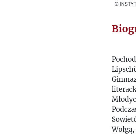
© INSTYT
Biog
Pochodz
Lipschü
Gimnaz
literac
Młodyc
Podczas
Sowietó
Wołgą, 