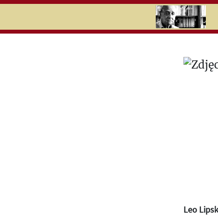
RU
UK
Search
Leo Lipsk