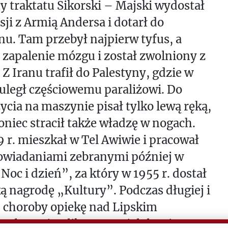
 traktatu Sikorski – Majski wydostał
osji z Armią Andersa i dotarł do
u. Tam przebył najpierw tyfus, a
 zapalenie mózgu i został zwolniony z
 Z Iranu trafił do Palestyny, gdzie w
 uległ częściowemu paraliżowi. Do
ycia na maszynie pisał tylko lewą ręką,
oniec stracił także władzę w nogach.
 r. mieszkał w Tel Awiwie i pracował
owiadaniami zebranymi później w
Noc i dzień”, za który w 1955 r. dostał
ką nagrodę „Kultury”. Podczas długiej i
j choroby opiekę nad Lipskim
ała Łucja Gliksman, wieloletnia