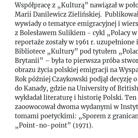
Współpracę z „Kulturą” nawiązał w połow
Marii Danilewicz Zielińskiej. Publikowa
wywiady o tematyce emigracyjnej i wiers
z Bolesławem Sulikiem - cykl „Polacy w 
reportaże zostały w 1961 r. uzupełnione
Bibliotece „Kultury” pod tytułem „Polac
Brytanii” – była to pierwsza próba stwo
obrazu życia polskiej emigracji na Wysp
Rok później Czaykowski podjął decyzję 
do Kanady, gdzie na University of Briti
wykładał literaturę i historię Polski. Ten
zaoowocował dwoma wydanymi w Instytu
tomami poetyckimi: „Sporem z granicam
„Point-no-point” (1971).