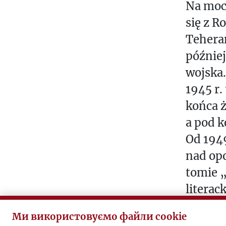
Na mocy
się z R
Teheran
później
wojska.
1945 r.
końca ż
a pod k
Od 1949
nad op
tomie „
literac
ciężkie
Ми використовуємо файли cookie
sprawow