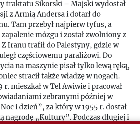
 traktatu Sikorski – Majski wydostał
osji z Armią Andersa i dotarł do
u. Tam przebył najpierw tyfus, a
 zapalenie mózgu i został zwolniony z
 Z Iranu trafił do Palestyny, gdzie w
 uległ częściowemu paraliżowi. Do
ycia na maszynie pisał tylko lewą ręką,
oniec stracił także władzę w nogach.
 r. mieszkał w Tel Awiwie i pracował
owiadaniami zebranymi później w
Noc i dzień”, za który w 1955 r. dostał
ką nagrodę „Kultury”. Podczas długiej i
j choroby opiekę nad Lipskim
ała Łucja Gliksman, wieloletnia