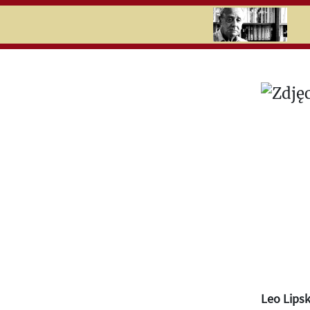
RU
UK
Search
Leo Lipsk