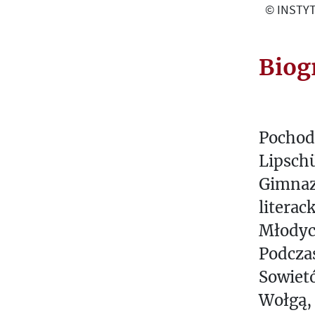
© INSTYT
Biog
Pochodz
Lipschü
Gimnaz
literac
Młodyc
Podczas
Sowietó
Wołgą, 