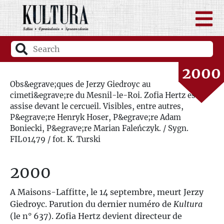
1998
1999
2000
Obs&egrave;ques de Jerzy Giedroyc au
cimeti&egrave;re du Mesnil-le-Roi. Zofia Hertz est
2001
assise devant le cercueil. Visibles, entre autres,
P&egrave;re Henryk Hoser, P&egrave;re Adam
2002
Boniecki, P&egrave;re Marian Faleńczyk. / Sygn.
FIL01479 / fot. K. Turski
2003
2000
2004
A Maisons-Laffitte, le 14 septembre, meurt Jerzy
Giedroyc. Parution du dernier numéro de
Kultura
2005
(le n° 637). Zofia Hertz devient directeur de