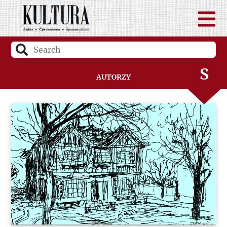
Q
R
S
Autorzy
Ś
T
U
V
W