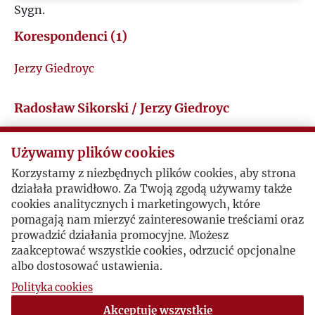
Sygn.
Z
Korespondenci (1)
Ż
Jerzy Giedroyc
Radosław Sikorski / Jerzy Giedroyc
Używamy plików cookies
Pytania do artykułu o Kulturze w prasie angielskiej
Korzystamy z niezbędnych plików cookies, aby strona
Oxford, 1984-01-03 , Radosław Sikorski
działała prawidłowo. Za Twoją zgodą używamy także
Lista pytań do Redaktora na temat jego punktu
cookies analitycznych i marketingowych, które
widzenia osiągnięć Kultury i aktualnej sytuacji
pomagają nam mierzyć zainteresowanie treściami oraz
politycznej
prowadzić działania promocyjne. Możesz
zaakceptować wszystkie cookies, odrzucić opcjonalne
albo dostosować ustawienia.
Polityka cookies
Odpowiedzi na pytania o Kulturze w prasie
angielskiej
Akceptuję wszystkie