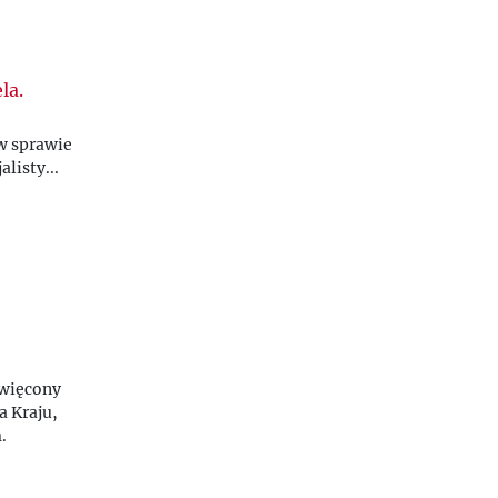
la.
 w sprawie
listy...
święcony
a Kraju,
.