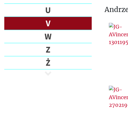
U
Andrze
V
W
Z
Ż