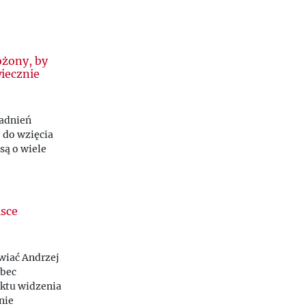
ożony, by
wiecznie
gadnień
e do wzięcia
są o wiele
lsce
wiać Andrzej
obec
nktu widzenia
nie