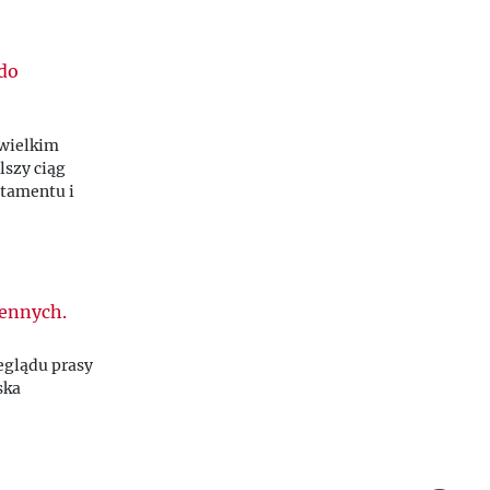
do
 wielkim
lszy ciąg
tamentu i
ennych.
eglądu prasy
ska