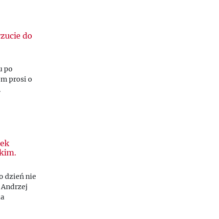
zucie do
u po
em prosi o
.
dek
kim.
o dzień nie
 Andrzej
ia