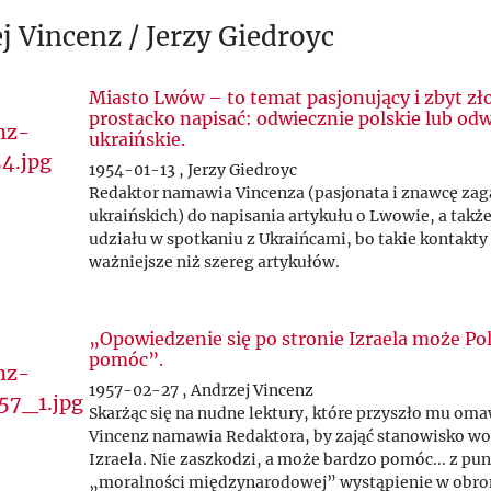
j Vincenz / Jerzy Giedroyc
Miasto Lwów – to temat pasjonujący i zbyt zł
prostacko napisać: odwiecznie polskie lub od
ukraińskie.
1954-01-13 , Jerzy Giedroyc
Redaktor namawia Vincenza (pasjonata i znawcę za
ukraińskich) do napisania artykułu o Lwowie, a takż
udziału w spotkaniu z Ukraińcami, bo takie kontakty 
ważniejsze niż szereg artykułów.
„Opowiedzenie się po stronie Izraela może Po
pomóc”.
1957-02-27 , Andrzej Vincenz
Skarżąc się na nudne lektury, które przyszło mu oma
Vincenz namawia Redaktora, by zająć stanowisko w
Izraela. Nie zaszkodzi, a może bardzo pomóc... z pu
„moralności międzynarodowej” wystąpienie w obro