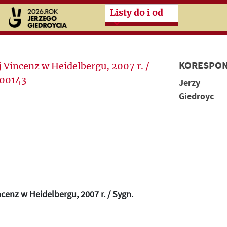
Przeskocz do treści zasad
Listy do i od
KORESPON
Jerzy
Giedroyc
ncenz w Heidelbergu, 2007 r. / Sygn.