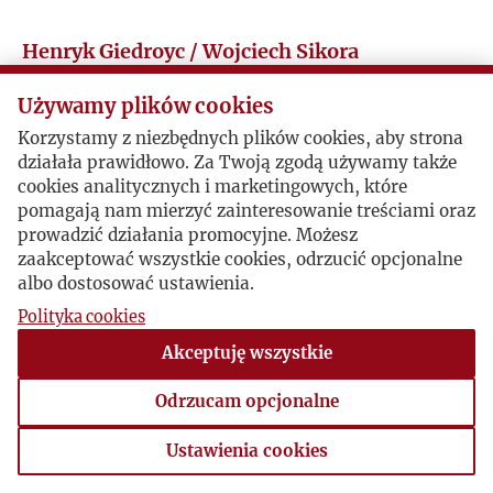
Ł
Henryk Giedroyc / Wojciech Sikora
M
Używamy plików cookies
O Jerzym Bonieckim
Korzystamy z niezbędnych plików cookies, aby strona
N
działała prawidłowo. Za Twoją zgodą używamy także
2003-09-26 , Wojciech Sikora
cookies analitycznych i marketingowych, które
Mail zawiera opis odchodzenia i kopię mowy
O
pomagają nam mierzyć zainteresowanie treściami oraz
pogrzebowej Jerzego Bonieckiego.
prowadzić działania promocyjne. Możesz
zaakceptować wszystkie cookies, odrzucić opcjonalne
P
albo dostosować ustawienia.
Polityka cookies
Q
Akceptuję wszystkie
R
Odrzucam opcjonalne
S
Ustawienia cookies
Ustawienia cookies