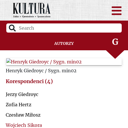
D
F
G
Autorzy
H
Henryk Giedroyc / Sygn. min02
I
Korespondenci (4)
J
Jerzy Giedroyc
K
Zofia Hertz
Czesław Miłosz
L
Wojciech Sikora