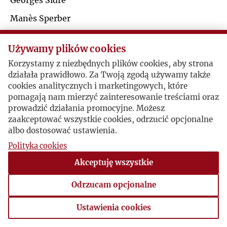
Georges Sidre
J
Manès Sperber
H
Jerzy Stempowski
K
Używamy plików cookies
J
Korzystamy z niezbędnych plików cookies, aby strona
Józef Czapski / August F. Schmidt
L
działała prawidłowo. Za Twoją zgodą używamy także
M
cookies analitycznych i marketingowych, które
Ł
pomagają nam mierzyć zainteresowanie treściami oraz
Q
Maisons-Laffitte, 1948-09-29 , Józef Czapski
prowadzić działania promocyjne. Możesz
zaakceptować wszystkie cookies, odrzucić opcjonalne
M
albo dostosować ustawienia.
R
Polityka cookies
N
S
Akceptuję wszystkie
O
Odrzucam opcjonalne
T
P
Ustawienia cookies
V
Ustawienia cookies