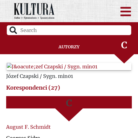
A
B
C
Autorzy
D
A
Józef Czapski / Sygn. min01
F
B
Korespondenci (27)
G
C
H
D
August F. Schmidt
I
G