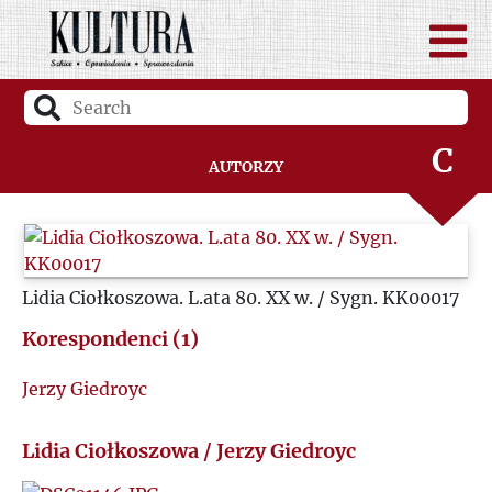
A
B
C
Autorzy
D
F
Lidia Ciołkoszowa. L.ata 80. XX w. / Sygn. KK00017
G
Korespondenci (1)
Jerzy Giedroyc
H
Lidia Ciołkoszowa / Jerzy Giedroyc
I