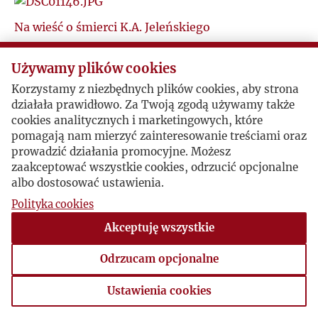
J
Na wieść o śmierci K.A. Jeleńskiego
Londyn, 1987-05-06 , Lidia Ciołkoszowa
K
Używamy plików cookies
„
Zdaję sobie doskonale sprawę z tego, jaką stratą
nie tylko dla
Kultury
, ale dla Kultury polskiej jest
»
«
Korzystamy z niezbędnych plików cookies, aby strona
L
odejście tak utalentowanego i wartościowego
działała prawidłowo. Za Twoją zgodą używamy także
człowieka...”.
cookies analitycznych i marketingowych, które
Ł
pomagają nam mierzyć zainteresowanie treściami oraz
prowadzić działania promocyjne. Możesz
zaakceptować wszystkie cookies, odrzucić opcjonalne
M
albo dostosować ustawienia.
Polityka cookies
N
Akceptuję wszystkie
O
Odrzucam opcjonalne
P
Ustawienia cookies
Ustawienia cookies