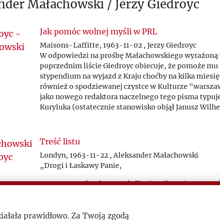
nder Małachowski / Jerzy Giedroyc
Jak pomóc wolnej myśli w PRL
Maisons-Laffitte, 1963-11-02 , Jerzy Giedroyc
W odpowiedzi na prośbę Małachowskiego wyrażoną
poprzednim liście Giedroyc obiecuje, że pomoże mu
stypendium na wyjazd z Kraju choćby na kilka miesię
również o spodziewanej czystce w Kulturze "warszaw
jako nowego redaktora naczelnego tego pisma typuj
Kuryluka (ostatecznie stanowisko objął Janusz Wilhe
Treść listu
Londyn, 1963-11-22 , Aleksander Małachowski
„Drogi i Łaskawy Panie,
przepraszam bardzo za tak długie milczenie, szczegó
brak odpowiedzi na Pana list świadczący o chęci przy
pomocą. [słowo nieczytelne] jednak w tym, że popa
tarapaty osobiste i już byłem jedną nogą w Polsce, g
ziałała prawidłowo. Za Twoją zgodą