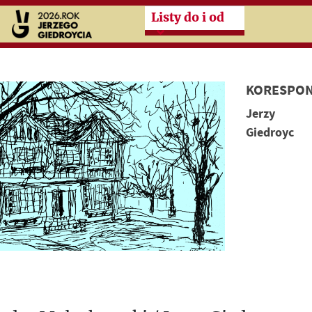
Przeskocz do treści zasad
Listy do i od
KORESPON
Jerzy
Giedroyc