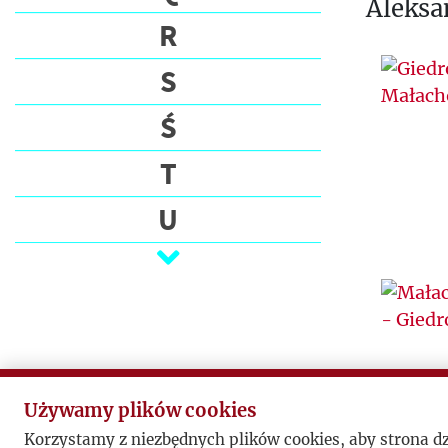
Aleksa
R
S
Ś
T
U
V
W
Z
Ż
Używamy plików cookies
Korzystamy z niezbędnych plików cookies, aby strona d