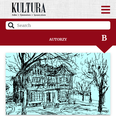
A
B
Autorzy
C
D
F
G
H