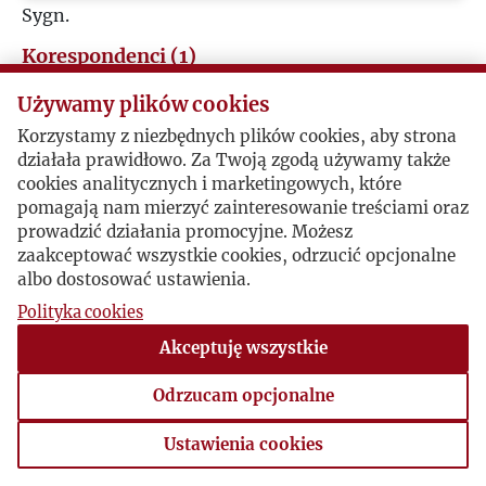
Sygn.
I
Korespondenci (1)
J
Używamy plików cookies
Józef Czapski
Korzystamy z niezbędnych plików cookies, aby strona
K
działała prawidłowo. Za Twoją zgodą używamy także
Pierre-André Boutang / Józef Czapski
cookies analitycznych i marketingowych, które
L
pomagają nam mierzyć zainteresowanie treściami oraz
prowadzić działania promocyjne. Możesz
1948-11-12 , Pierre-André Boutang
zaakceptować wszystkie cookies, odrzucić opcjonalne
Ł
albo dostosować ustawienia.
Polityka cookies
M
1949-01 , Józef Czapski
Akceptuję wszystkie
N
Odrzucam opcjonalne
1949-01-10 , Pierre-André Boutang
O
Ustawienia cookies
Ustawienia cookies