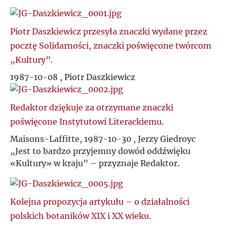
K
Piotr Daszkiewicz przesyła znaczki wydane przez
L
pocztę Solidarności, znaczki poświęcone twórcom
„Kultury”.
Ł
1987-10-08 , Piotr Daszkiewicz
M
Redaktor dziękuje za otrzymane znaczki
N
poświęcone Instytutowi Literackiemu.
Maisons-Laffitte, 1987-10-30 , Jerzy Giedroyc
O
„Jest to bardzo przyjemny dowód oddźwięku
«Kultury» w kraju” – przyznaje Redaktor.
P
Kolejna propozycja artykułu – o działalności
Q
polskich botaników XIX i XX wieku.