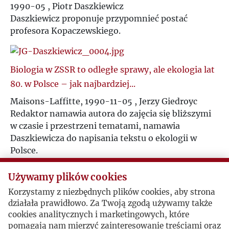
R
1990-05 , Piotr Daszkiewicz
Daszkiewicz proponuje przypomnieć postać
profesora Kopaczewskiego.
S
Ś
Biologia w ZSSR to odległe sprawy, ale ekologia lat
80. w Polsce – jak najbardziej...
T
Maisons-Laffitte, 1990-11-05 , Jerzy Giedroyc
Redaktor namawia autora do zajęcia się bliższymi
U
w czasie i przestrzeni tematami, namawia
Daszkiewicza do napisania tekstu o ekologii w
V
Polsce.
W
Używamy plików cookies
Dziękując za Kopaczewskiego Redaktor pyta o
Korzystamy z niezbędnych plików cookies, aby strona
Z
Kazimierza Funka.
działała prawidłowo. Za Twoją zgodą używamy także
cookies analitycznych i marketingowych, które
Maisons-Laffitte, 1992-06-03 , Jerzy Giedroyc
pomagają nam mierzyć zainteresowanie treściami oraz