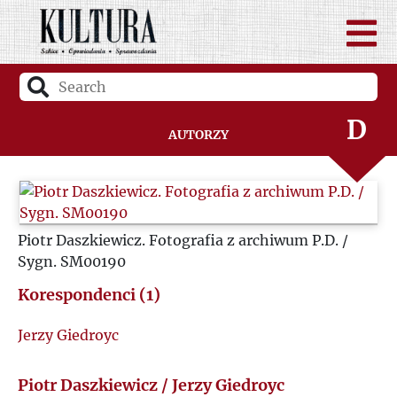
B
C
D
Autorzy
F
G
Piotr Daszkiewicz. Fotografia z archiwum P.D. /
Sygn. SM00190
H
Korespondenci (1)
I
Jerzy Giedroyc
J
Piotr Daszkiewicz / Jerzy Giedroyc