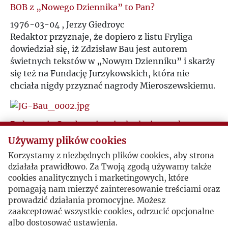
BOB z „Nowego Dziennika” to Pan?
I
1976-03-04 , Jerzy Giedroyc
Redaktor przyznaje, że dopiero z listu Fryliga
J
dowiedział się, iż Zdzisław Bau jest autorem
świetnych tekstów w „Nowym Dzienniku” i skarży
K
się też na Fundację Jurzykowskich, która nie
chciała nigdy przyznać nagrody Mieroszewskiemu.
L
Ł
Pedanteria Gombrowicza i odnalezione teksty.
Używamy plików cookies
1976-12-20 , Jerzy Giedroyc
M
Gombrowicz dostał małe stypendium z Radia
Korzystamy z niezbędnych plików cookies, aby strona
Wolna Europa i wysyłał im – z pedanterii, a może i
działała prawidłowo. Za Twoją zgodą używamy także
N
dla zabawy – swoje audycje. Giedroyc informuje o
cookies analitycznych i marketingowych, które
pomagają nam mierzyć zainteresowanie treściami oraz
odnalezionych tekstach pogadanek Gombrowicza,
prowadzić działania promocyjne. Możesz
które zaczyna drukować w „Kulturze”.
O
zaakceptować wszystkie cookies, odrzucić opcjonalne
albo dostosować ustawienia.