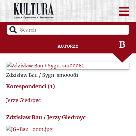
A
B
Autorzy
C
Zdzisław Bau / Sygn. sm00081
D
Korespondenci (1)
F
Jerzy Giedroyc
G
Zdzisław Bau / Jerzy Giedroyc
H