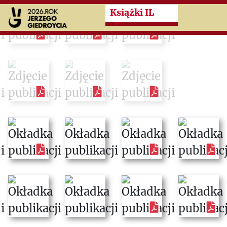
Przeskocz do treści zasad
Książki IL