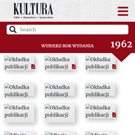
1960
1961
1962
Wybierz rok wydania
1963
1964
1965
1966
1967