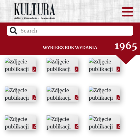
1963
1964
1965
Wybierz rok wydania
1966
1967
1968
1969
1970