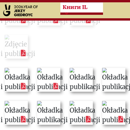
Przeskocz do treści zasad
Книги IL