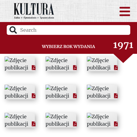
1969
1970
1971
Wybierz rok wydania
1972
1973
1974
1975
1976