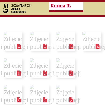
Przeskocz do treści zasad
Книги IL