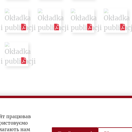
айт працював
ристовуємо
омагають нам