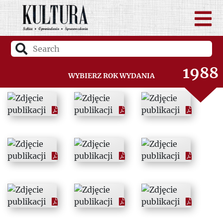
1986
1987
1988
Wybierz rok wydania
1989
1990
1991
1992
1993